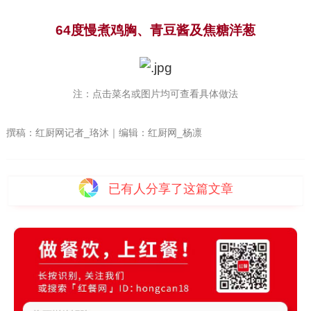
64度慢煮鸡胸、青豆酱及焦糖洋葱
注：点击菜名或图片均可查看具体做法
撰稿：红厨网记者_珞沐｜编辑：红厨网_杨凛
已有
人分享了这篇文章