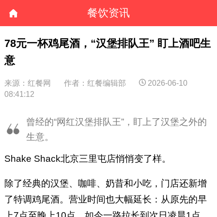
餐饮资讯
78元一杯鸡尾酒，“汉堡排队王” 盯上酒吧生
意
来源：红餐网
作者：红餐编辑部
2026-06-10
08:41:12
曾经的“网红汉堡排队王”，盯上了汉堡之外的
生意。
Shake Shack北京三里屯店悄悄变了样。
除了经典的汉堡、咖啡、奶昔和小吃，门店还新增
了特调鸡尾酒。营业时间也大幅延长：从原先的早
上7点至晚上10点，如今一路拉长到次日凌晨1点。