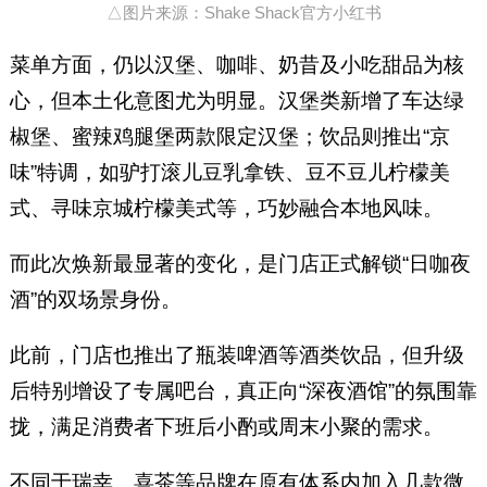
△图片来源：Shake Shack官方小红书
菜单方面，仍以汉堡、咖啡、奶昔及小吃甜品为核
心，但本土化意图尤为明显。汉堡类新增了车达绿
椒堡、蜜辣鸡腿堡两款限定汉堡；饮品则推出“京
味”特调，如驴打滚儿豆乳拿铁、豆不豆儿柠檬美
式、寻味京城柠檬美式等，巧妙融合本地风味。
而此次焕新最显著的变化，是门店正式解锁“日咖夜
酒”的双场景身份。
此前，门店也推出了瓶装啤酒等酒类饮品，但升级
后特别增设了专属吧台，真正向“深夜酒馆”的氛围靠
拢，满足消费者下班后小酌或周末小聚的需求。
不同于瑞幸、喜茶等品牌在原有体系内加入几款微