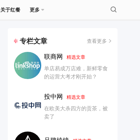
关于红餐
更多
专栏文章
查看更多
联商网
精选文章
单店易成万店难，新鲜零食
的运营大考才刚开始？
投中网
精选文章
在欧美大杀四方的贡茶，被
卖了
品牌棱镜