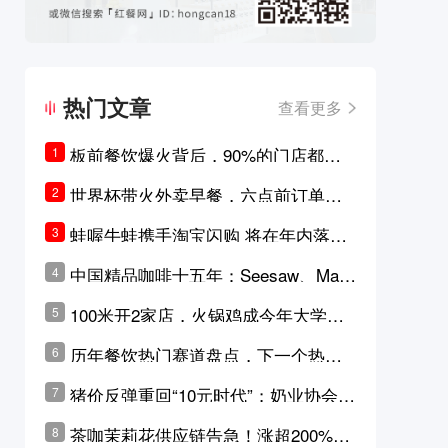
热门文章
查看更多
板前餐饮爆火背后，90%的门店都只
1
是徒有其表的刻意作秀？
世界杯带火外卖早餐，六点前订单大
2
涨超5成，巴西比赛成“早餐带货王”
蛙喔牛蛙携手淘宝闪购 将在年内落地3
3
0家品牌卫星店
中国精品咖啡十五年：Seesaw、Man
4
ner、M Stand为何结出了不同的果
100米开2家店，火锅鸡成今年大学城
5
实？
最火生意？
历年餐饮热门赛道盘点，下一个热门
6
品类是？
猪价反弹重回“10元时代”；奶业协会称
7
原奶价格现回暖迹象
茶咖茉莉花供应链告急！涨超200%，
8