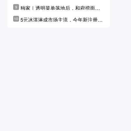
横州花价冲破50元一斤
独家｜透明菜单落地后，和府捞面李
9
学林公布未来10年计划
5元冰淇淋成市场主流，今年新注册相
10
关企业华东领跑，东北紧随其后