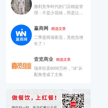
微利竞争时代的门店精益管
理：不是少花钱，而是让每
一块钱产生增长
赢商网
精选文章
二季度商场客流，竟然负增
长了！
壹览商业
精选文章
瑞幸狂卖6000万杯，“冰”从
配角变成了主角