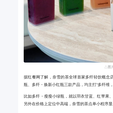
△图
据红餐网了解，奈雪的茶全球首家多纤轻饮概念
瓶、多纤・焕新小红瓶三款产品，均主打“多纤维，
比如多纤・瘦瘦小绿瓶，就以羽衣甘蓝、红苹果、杨桃
另外在价格上定位中高端，奈雪的茶点单小程序显示