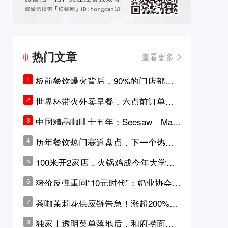
热门文章
查看更多
板前餐饮爆火背后，90%的门店都只
1
是徒有其表的刻意作秀？
世界杯带火外卖早餐，六点前订单大
2
涨超5成，巴西比赛成“早餐带货王”
中国精品咖啡十五年：Seesaw、Man
3
ner、M Stand为何结出了不同的果
历年餐饮热门赛道盘点，下一个热门
4
实？
品类是？
100米开2家店，火锅鸡成今年大学城
5
最火生意？
猪价反弹重回“10元时代”；奶业协会称
6
原奶价格现回暖迹象
茶咖茉莉花供应链告急！涨超200%，
7
横州花价冲破50元一斤
独家｜透明菜单落地后，和府捞面李
8