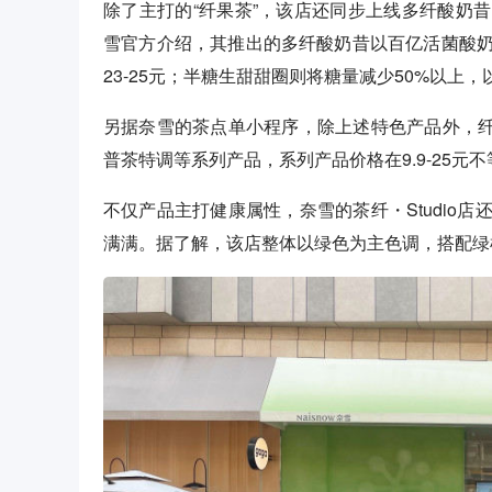
除了主打的“纤果茶”，该店还同步上线多纤酸奶
雪官方介绍，其推出的多纤酸奶昔以百亿活菌酸
23-25元；半糖生甜甜圈则将糖量减少50%以上
另据奈雪的茶点单小程序，除上述特色产品外，纤・
普茶特调等系列产品，系列产品价格在9.9-25
不仅产品主打健康属性，奈雪的茶纤・Studio
满满。据了解，该店整体以绿色为主色调，搭配绿