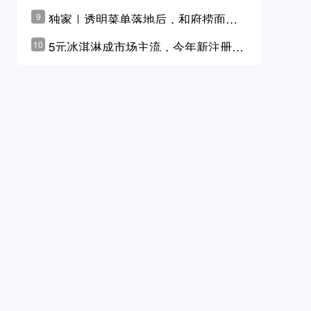
横州花价冲破50元一斤
独家｜透明菜单落地后，和府捞面李
9
学林公布未来10年计划
5元冰淇淋成市场主流，今年新注册相
10
关企业华东领跑，东北紧随其后