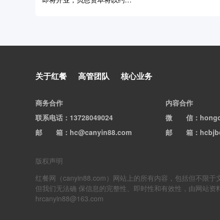
6.35亿美元接手贡茶
刚刚，贡茶被卖了
关于红餐
高管团队
核心业务
商务合作
内容合作
联系电话
：13728049024
微信
：hong
邮箱
：hc@canyin88.com
邮箱
：hcbjb
版权声明
红餐网（canyin88.com）网站上的所有内容，包括
但我们无法确 保信息的完整性、即时性和有效性，由网站资
hrcanyin88@163.com