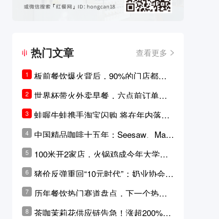
热门文章
查看更多
板前餐饮爆火背后，90%的门店都只
1
是徒有其表的刻意作秀？
世界杯带火外卖早餐，六点前订单大
2
涨超5成，巴西比赛成“早餐带货王”
蛙喔牛蛙携手淘宝闪购 将在年内落地3
3
0家品牌卫星店
中国精品咖啡十五年：Seesaw、Man
4
ner、M Stand为何结出了不同的果
100米开2家店，火锅鸡成今年大学城
5
实？
最火生意？
猪价反弹重回“10元时代”；奶业协会称
6
原奶价格现回暖迹象
历年餐饮热门赛道盘点，下一个热门
7
品类是？
茶咖茉莉花供应链告急！涨超200%，
8