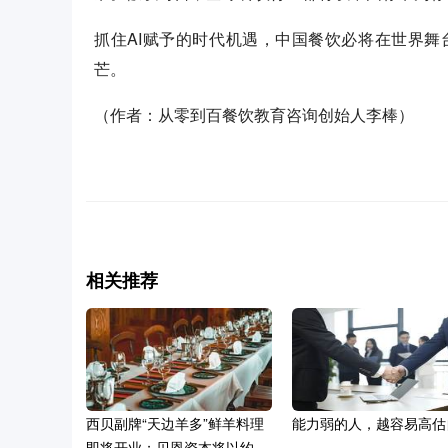
抓住AI赋予的时代机遇，中国餐饮必将在世界
芒。
（作者：从零到百餐饮教育咨询创始人李棒）
相关推荐
西贝副牌“天边羊多”鲜羊料理
能力弱的人，越容易高估
即将开业；贝恩资本将以约