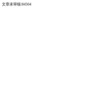
文章未审核:84504