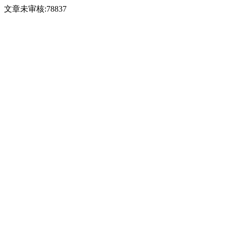
文章未审核:78837