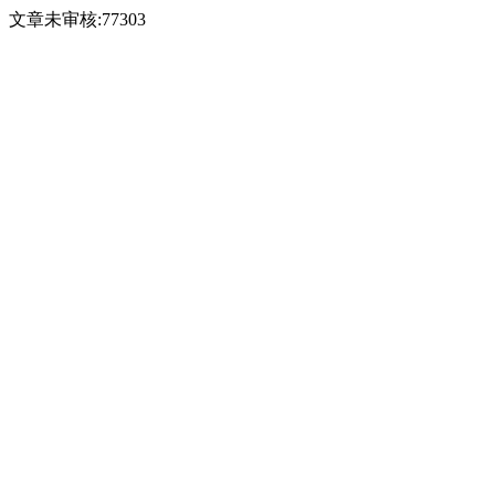
文章未审核:77303