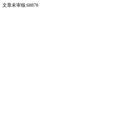
文章未审核:68878