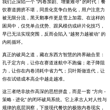
长，深圳建材集团董事长，赛格
我们正深陷一个 “内卷加剧、增量难寻” 的时代：餐
集团董事长，富士康科技集团总
饮赛道拥挤不堪，同质化竞争白热化，用户注意力
裁特别助理等职。在核心期刊发
被无限分流，黑天鹅事件更是雪上加霜。在这样的
表文章30多篇，3 次荣获国家科
困局中，仅凭单点优势、跟风模仿或碎片化技巧，
技进步奖，6 次荣获企业现代化
早已无法实现突围，反而会陷入 “越努力越被动” 的
管理创新成果奖。1992年享受国
务院特殊津贴。
内耗循环。
真正的破局之道，藏在东西方智慧的跨界融合里：
孔子定方向，让你在赛道迷航中不跑偏；老子降阻
力，让你在内卷消耗中省力气；贝叶斯做迭代，让
你在试错成本高企中越走越准。
这三者绝非故作高深的思想拼盘，而是一套 “方向 -
策略 - 进化” 的闭环破局系统。它上承古人对人性与
规律的底层洞察，下接现代餐饮的极致内卷现实，