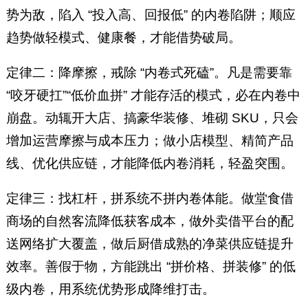
势为敌，陷入 “投入高、回报低” 的内卷陷阱；顺应
趋势做轻模式、健康餐，才能借势破局。
定律二：降摩擦，戒除 “内卷式死磕”。凡是需要靠
“咬牙硬扛”“低价血拼” 才能存活的模式，必在内卷中
崩盘。动辄开大店、搞豪华装修、堆砌 SKU，只会
增加运营摩擦与成本压力；做小店模型、精简产品
线、优化供应链，才能降低内卷消耗，轻盈突围。
定律三：找杠杆，拼系统不拼内卷体能。做堂食借
商场的自然客流降低获客成本，做外卖借平台的配
送网络扩大覆盖，做后厨借成熟的净菜供应链提升
效率。善假于物，方能跳出 “拼价格、拼装修” 的低
级内卷，用系统优势形成降维打击。